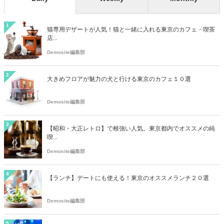
1
猫専用デザートが人気！猫と一緒に入れる東京のカフェ・喫茶
店...
Demosite編集部
2
大きめフロアが魅力の犬と行ける東京のカフェ１０選
Demosite編集部
3
【昭和・大正レトロ】で根強い人気。東京都内でオススメの純
喫...
Demosite編集部
4
【ランチ】デートにも使える！東京のオススメランチ２０選
Demosite編集部
5