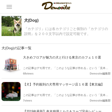
犬(Dog)
『カテゴリ』には各カテゴリごと個別の『カテゴリの
説明』を２００文字以内で設定可能です。
犬(Dog)の記事一覧
大きめフロアが魅力の犬と行ける東京のカフェ１０選
この記事はデモ用です。「このような記事が作れる」という「見本」
としてご確認ください。
68views
Demosite編集部
【犬】予約殺到の犬専用マッサージ店１６選【東京編】
この記事はデモ用です。「このような記事が作れる」という「見本」
としてご確認ください。
7views
Demosite編集部
【2019年最新】有名猫用ミルク＆スープ完全レビュー