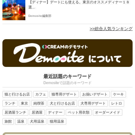
【ディナー】デートにも使える。東京のオススメディナー１８
選...
Demosite編集部
>>総合人気ランキング
最近話題のキーワード
Demositeで話題のキーワード
猫と行けるお店
カフェ
猫専用デザート
お揃いデザート
ケーキ
ランチ
東京
純喫茶
犬と行けるお店
犬専用デザート
レトロ
居酒屋ランチ
居酒屋
ディナー
ペット用衣類
オーダーメイド
旅館
温泉
犬用温泉
猫用温泉