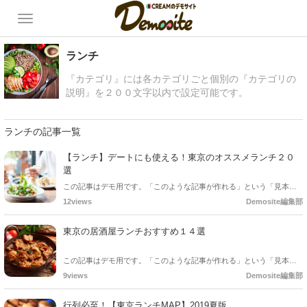
ランチ
『カテゴリ』には各カテゴリごと個別の『カテゴリの
説明』を２００文字以内で設定可能です。
ランチの記事一覧
【ランチ】デートにも使える！東京のオススメランチ２０
選
この記事はデモ用です。「このような記事が作れる」という「見本」
としてご確認ください。
12views
Demosite編集部
東京の居酒屋ランチおすすめ１４選
この記事はデモ用です。「このような記事が作れる」という「見本」
としてご確認ください。
9views
Demosite編集部
行列必至！【東京ランチMAP】2019夏版