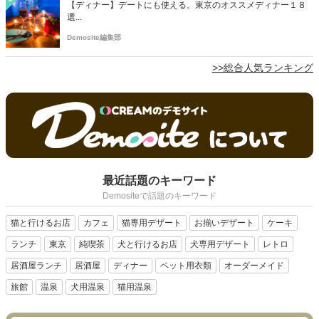
【ディナー】デートにも使える。東京のオススメディナー１８
選...
Demosite編集部
>>総合人気ランキング
最近話題のキーワード
Demositeで話題のキーワード
猫と行けるお店
カフェ
猫専用デザート
お揃いデザート
ケーキ
ランチ
東京
純喫茶
犬と行けるお店
犬専用デザート
レトロ
居酒屋ランチ
居酒屋
ディナー
ペット用衣類
オーダーメイド
旅館
温泉
犬用温泉
猫用温泉