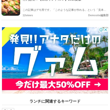
この記事はデモ用です。「このような記事が作れる」という「見本」
としてご確認ください。
12views
Demosite編集部
ランチに関連するキーワード