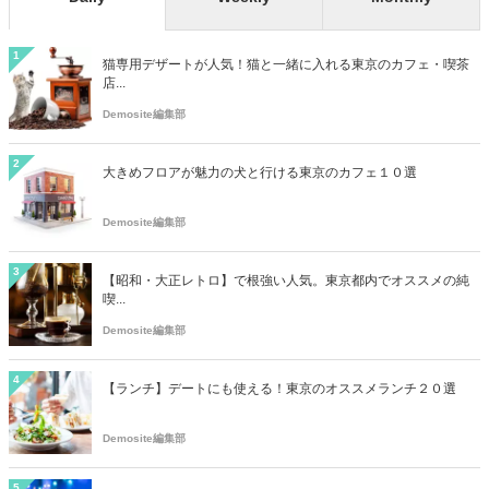
1
猫専用デザートが人気！猫と一緒に入れる東京のカフェ・喫茶
店...
Demosite編集部
2
大きめフロアが魅力の犬と行ける東京のカフェ１０選
Demosite編集部
3
【昭和・大正レトロ】で根強い人気。東京都内でオススメの純
喫...
Demosite編集部
4
【ランチ】デートにも使える！東京のオススメランチ２０選
Demosite編集部
5