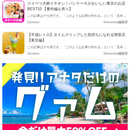
い日でも行きたくなっちゃう猫と行ける東京のカフェを大特集しま
スイーツ大林イチオシ！パンケーキがおいしい東京のお店
す。
BEST10 【番外編も有り】
この記事はデモ用です。「このような記事が作れる」という「見本」
としてご確認ください。
21views
Demosite編集部
【平成レトロ】タイムスリップした気持ちになれる喫茶店
【東京編】
この記事はデモ用です。「このような記事が作れる」という「見本」
としてご確認ください。
31views
Demosite編集部