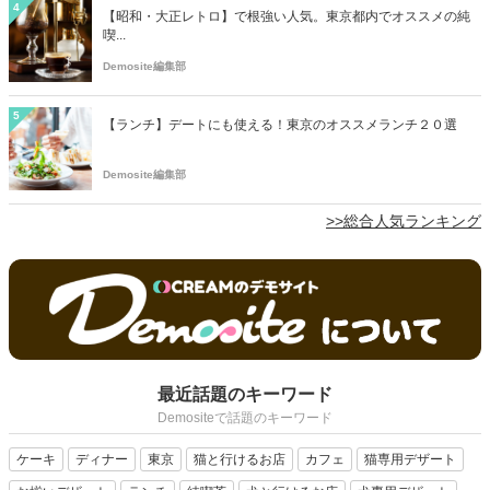
4
【昭和・大正レトロ】で根強い人気。東京都内でオススメの純
喫...
Demosite編集部
5
【ランチ】デートにも使える！東京のオススメランチ２０選
Demosite編集部
>>総合人気ランキング
最近話題のキーワード
Demositeで話題のキーワード
ケーキ
ディナー
東京
猫と行けるお店
カフェ
猫専用デザート