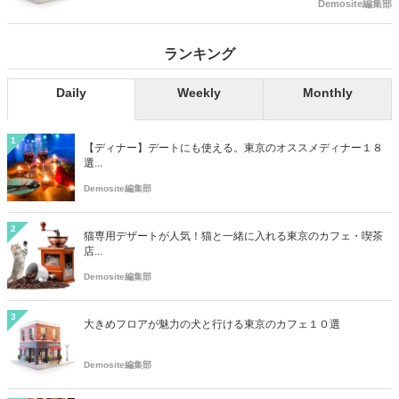
としてご確認ください。
Demosite編集部
ランキング
Daily
Weekly
Monthly
1
【ディナー】デートにも使える。東京のオススメディナー１８
選...
Demosite編集部
2
猫専用デザートが人気！猫と一緒に入れる東京のカフェ・喫茶
店...
Demosite編集部
3
大きめフロアが魅力の犬と行ける東京のカフェ１０選
Demosite編集部