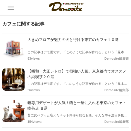
カフェに関する記事
大きめフロアが魅力の犬と行ける東京のカフェ１０選
この記事はデモ用です。「このような記事が作れる」という「見本」
としてご確認ください。
83views
Demosite編集部
【昭和・大正レトロ】で根強い人気。東京都内でオススメ
の純喫茶２０選
この記事はデモ用です。「このような記事が作れる」という「見本」
としてご確認ください。
36views
Demosite編集部
猫専用デザートが人気！猫と一緒に入れる東京のカフェ・
喫茶店 ８選
昔に比べグッと増えたペット同伴可能なお店。そんな中今注目を集め
ているのが猫専用スイーツのあるカフェです。オシャレで可愛くて栄
154views
Demosite編集部
養もタップリ！猫さんのお誕生日や特別な日はもちろん、なんでもな