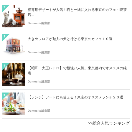
2
猫専用デザートが人気！猫と一緒に入れる東京のカフェ・喫茶
店...
Demosite編集部
3
大きめフロアが魅力の犬と行ける東京のカフェ１０選
Demosite編集部
4
【昭和・大正レトロ】で根強い人気。東京都内でオススメの純
喫...
Demosite編集部
5
【ランチ】デートにも使える！東京のオススメランチ２０選
Demosite編集部
>>総合人気ランキング