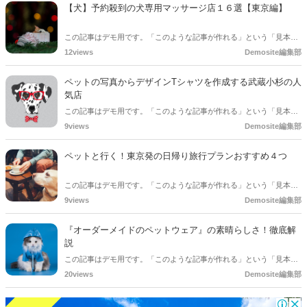
【犬】予約殺到の犬専用マッサージ店１６選【東京編】
この記事はデモ用です。「このような記事が作れる」という「見本」
としてご確認ください。
12views
Demosite編集部
ペットの写真からデザインTシャツを作成する武蔵小杉の人
気店
この記事はデモ用です。「このような記事が作れる」という「見本」
としてご確認ください。
9views
Demosite編集部
ペットと行く！東京発の日帰り旅行プランおすすめ４つ
この記事はデモ用です。「このような記事が作れる」という「見本」
としてご確認ください。
9views
Demosite編集部
『オーダーメイドのペットウェア』の素晴らしさ！徹底解
説
この記事はデモ用です。「このような記事が作れる」という「見本」
としてご確認ください。
20views
Demosite編集部