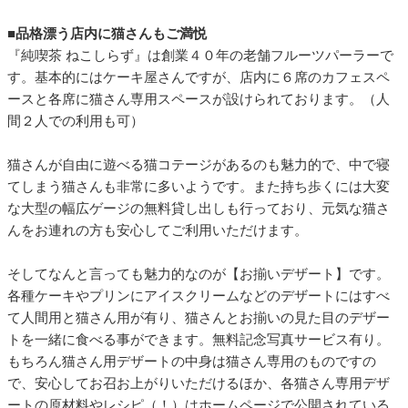
■品格漂う店内に猫さんもご満悦
『純喫茶 ねこしらず』は創業４０年の老舗フルーツパーラーで
す。基本的にはケーキ屋さんですが、店内に６席のカフェスペ
ースと各席に猫さん専用スペースが設けられております。（人
間２人での利用も可）
猫さんが自由に遊べる猫コテージがあるのも魅力的で、中で寝
てしまう猫さんも非常に多いようです。また持ち歩くには大変
な大型の幅広ゲージの無料貸し出しも行っており、元気な猫さ
んをお連れの方も安心してご利用いただけます。
そしてなんと言っても魅力的なのが【お揃いデザート】です。
各種ケーキやプリンにアイスクリームなどのデザートにはすべ
て人間用と猫さん用が有り、猫さんとお揃いの見た目のデザー
トを一緒に食べる事ができます。無料記念写真サービス有り。
もちろん猫さん用デザートの中身は猫さん専用のものですの
で、安心してお召お上がりいただけるほか、各猫さん専用デザ
ートの原材料やレシピ（！）はホームページで公開されている