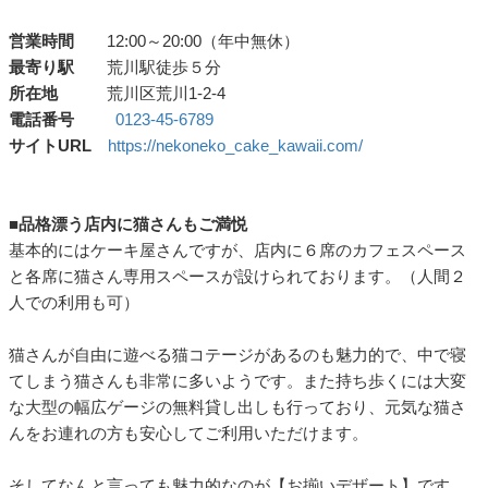
営業時間
12:00～20:00（年中無休）
最寄り駅
荒川駅徒歩５分
所在地
荒川区荒川1-2-4
電話番号
0123-45-6789
サイトURL
https://nekoneko_cake_kawaii.com/
■品格漂う店内に猫さんもご満悦
基本的にはケーキ屋さんですが、店内に６席のカフェスペース
と各席に猫さん専用スペースが設けられております。（人間２
人での利用も可）
猫さんが自由に遊べる猫コテージがあるのも魅力的で、中で寝
てしまう猫さんも非常に多いようです。また持ち歩くには大変
な大型の幅広ゲージの無料貸し出しも行っており、元気な猫さ
んをお連れの方も安心してご利用いただけます。
そしてなんと言っても魅力的なのが【お揃いデザート】です。