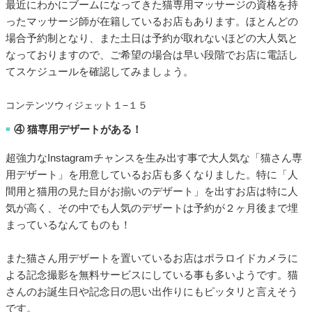
最近にわかにブームになってきた猫専用マッサージの資格を持
ったマッサージ師が在籍しているお店もあります。ほとんどの
場合予約制となり、また土日は予約が取れないほどの大人気と
なっておりますので、ご希望の場合は早い段階でお店に電話し
てスケジュールを確認してみましょう。
コンテンツウィジェット１−１５
④ 猫専用デザートがある！
■
超強力なInstagramチャンスを生み出す事で大人気な「猫さん専
用デザート」を用意しているお店も多くなりました。特に「人
間用と猫用の見た目がお揃いのデザート」を出すお店は特に人
気が高く、その中でも人気のデザートは予約が２ヶ月後まで埋
まっているなんてものも！
また猫さん用デザートを置いているお店はポラロイドカメラに
よる記念撮影を無料サービスにしている事も多いようです。猫
さんのお誕生日や記念日の思い出作りにもピッタリと言えそう
です。