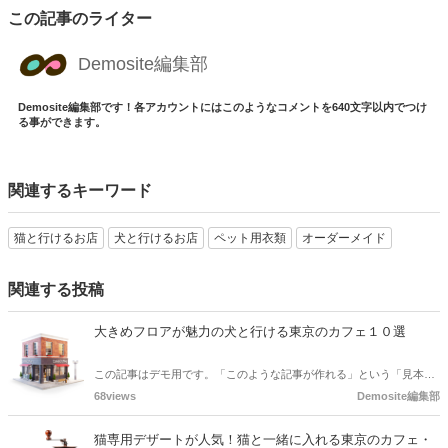
この記事のライター
Demosite編集部
Demosite編集部です！各アカウントにはこのようなコメントを640文字以内でつけ
る事ができます。
関連するキーワード
猫と行けるお店
犬と行けるお店
ペット用衣類
オーダーメイド
関連する投稿
大きめフロアが魅力の犬と行ける東京のカフェ１０選
この記事はデモ用です。「このような記事が作れる」という「見本」
としてご確認ください。
68views
Demosite編集部
猫専用デザートが人気！猫と一緒に入れる東京のカフェ・