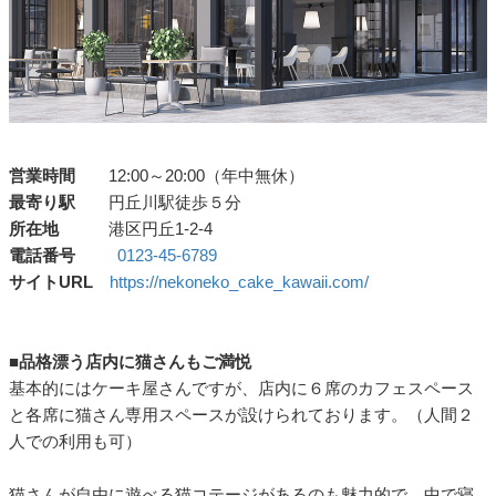
営業時間
12:00～20:00（年中無休）
最寄り駅
円丘川駅徒歩５分
所在地
港区円丘1-2-4
電話番号
0123-45-6789
サイトURL
https://nekoneko_cake_kawaii.com/
■品格漂う店内に猫さんもご満悦
基本的にはケーキ屋さんですが、店内に６席のカフェスペース
と各席に猫さん専用スペースが設けられております。（人間２
人での利用も可）
猫さんが自由に遊べる猫コテージがあるのも魅力的で、中で寝