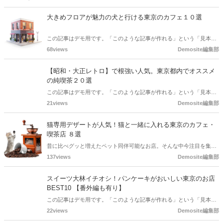
大きめフロアが魅力の犬と行ける東京のカフェ１０選
この記事はデモ用です。「このような記事が作れる」という「見本」
としてご確認ください。
68views
Demosite編集部
【昭和・大正レトロ】で根強い人気。東京都内でオススメ
の純喫茶２０選
この記事はデモ用です。「このような記事が作れる」という「見本」
としてご確認ください。
21views
Demosite編集部
猫専用デザートが人気！猫と一緒に入れる東京のカフェ・
喫茶店 ８選
昔に比べグッと増えたペット同伴可能なお店。そんな中今注目を集め
ているのが猫専用スイーツのあるカフェです。オシャレで可愛くて栄
137views
Demosite編集部
養もタップリ！猫さんのお誕生日や特別な日はもちろん、なんでもな
い日でも行きたくなっちゃう猫と行ける東京のカフェを大特集しま
スイーツ大林イチオシ！パンケーキがおいしい東京のお店
す。
BEST10 【番外編も有り】
この記事はデモ用です。「このような記事が作れる」という「見本」
としてご確認ください。
22views
Demosite編集部