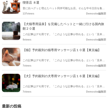
喫茶店 ８選
昔に比べグッと増えたペット同伴可能なお店。そんな中今注目を集め
ているのが猫専用スイーツのあるカフェです。オシャレで可愛くて栄
137views
Demosite編集部
養もタップリ！猫さんのお誕生日や特別な日はもちろん、なんでもな
い日でも行きたくなっちゃう猫と行ける東京のカフェを大特集しま
【犬猫専用温泉】を完備したペットと一緒に行ける国内旅
す。
館２０選
この記事はデモ用です。「このような記事が作れる」という「見本」
としてご確認ください。
9views
Demosite編集部
【猫】予約殺到の猫専用マッサージ店１０選【東京編】
この記事はデモ用です。「このような記事が作れる」という「見本」
としてご確認ください。
7views
Demosite編集部
【犬】予約殺到の犬専用マッサージ店１６選【東京編】
この記事はデモ用です。「このような記事が作れる」という「見本」
としてご確認ください。
7views
Demosite編集部
最新の投稿