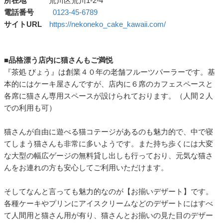
所在地
荒川区荒川1-2-4
電話番号
0123-45-6789
サイトURL
https://nekoneko_cake_kawaii.com/
■品格漂う店内に猫さんもご満悦
『茶処 びょう』は創業４０年の老舗フルーツパーラーです。基
本的にはケーキ屋さんですが、店内に６席のカフェスペースと
各席に猫さん専用スペースが設けられております。（人間２人
での利用も可）
猫さんが自由に遊べる猫コテージがあるのも魅力的で、中で寝
てしまう猫さんも非常に多いようです。また持ち歩くには大変
な大型の幅広ゲージの無料貸し出しも行っており、元気な猫さ
んをお連れの方も安心してご利用いただけます。
そしてなんと言っても魅力的なのが【お揃いデザート】です。
各種ケーキやプリンにアイスクリームなどのデザートにはすべ
て人間用と猫さん用が有り、猫さんとお揃いの見た目のデザー