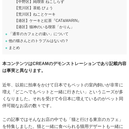
【中野区】純喫茶 ねこしらず
【荒川区】茶処 びょう
【荒川区】ねことケーキ
【港区】ケーキと紅茶『CAT&MARIN』
【港区】猫神のいる喫茶「かりん」
●
「通常のカフェとの違い」について
●
他の猫さんとのトラブルはないの？
●
まとめ
本コンテンツはCREAMのデモンストレーションであり記載内容
は事実と異なります。
近年、以前に拍車をかけて日本でもペットの室内飼いが非常に
増え「どこへでもペットと一緒に行きたい」というニーズが多
くなりました。それを受けて今日本に増えているのがペット同
伴可能なお店の数々です。
この記事ではそんなお店の中でも「猫と行ける東京のカフェ」
を特集しました。猫と一緒に食べられる猫用デザートも一緒に